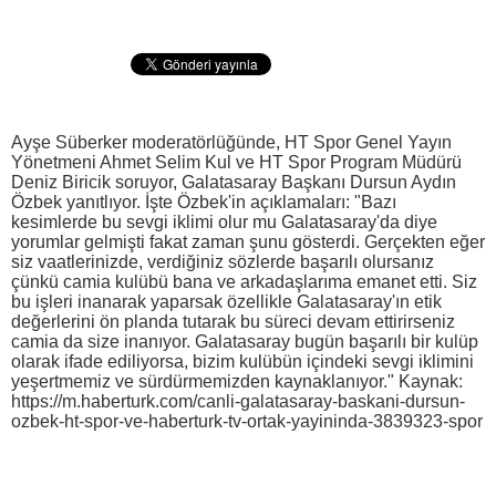
Ayşe Süberker moderatörlüğünde, HT Spor Genel Yayın
Yönetmeni Ahmet Selim Kul ve HT Spor Program Müdürü
Deniz Biricik soruyor, Galatasaray Başkanı Dursun Aydın
Özbek yanıtlıyor. İşte Özbek'in açıklamaları: "Bazı
kesimlerde bu sevgi iklimi olur mu Galatasaray'da diye
yorumlar gelmişti fakat zaman şunu gösterdi. Gerçekten eğer
siz vaatlerinizde, verdiğiniz sözlerde başarılı olursanız
çünkü camia kulübü bana ve arkadaşlarıma emanet etti. Siz
bu işleri inanarak yaparsak özellikle Galatasaray'ın etik
değerlerini ön planda tutarak bu süreci devam ettirirseniz
camia da size inanıyor. Galatasaray bugün başarılı bir kulüp
olarak ifade ediliyorsa, bizim kulübün içindeki sevgi iklimini
yeşertmemiz ve sürdürmemizden kaynaklanıyor." Kaynak:
https://m.haberturk.com/canli-galatasaray-baskani-dursun-
ozbek-ht-spor-ve-haberturk-tv-ortak-yayininda-3839323-spor