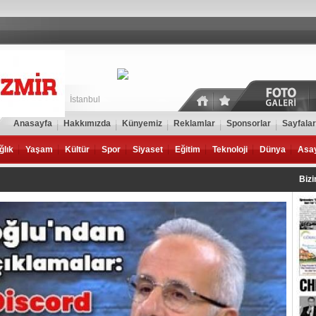
İstanbul
Anasayfa
Hakkımızda
Künyemiz
Reklamlar
Sponsorlar
Sayfalar
ğlık
Yaşam
Kültür
Spor
Siyaset
Eğitim
Teknoloji
Dünya
Asa
Biz
Tekn