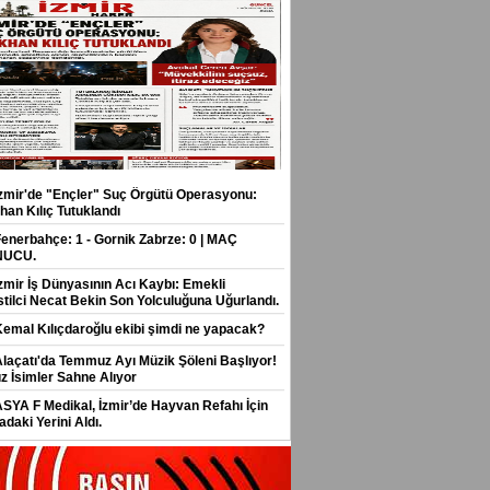
İzmir'de "Ençler" Suç Örgütü Operasyonu:
han Kılıç Tutuklandı
Fenerbahçe: 1 - Gornik Zabrze: 0 | MAÇ
NUCU.
İzmir İş Dünyasının Acı Kaybı: Emekli
stilci Necat Bekin Son Yolculuğuna Uğurlandı.
Kemal Kılıçdaroğlu ekibi şimdi ne yapacak?
Alaçatı'da Temmuz Ayı Müzik Şöleni Başlıyor!
ız İsimler Sahne Alıyor
ASYA F Medikal, İzmir’de Hayvan Refahı İçin
daki Yerini Aldı.