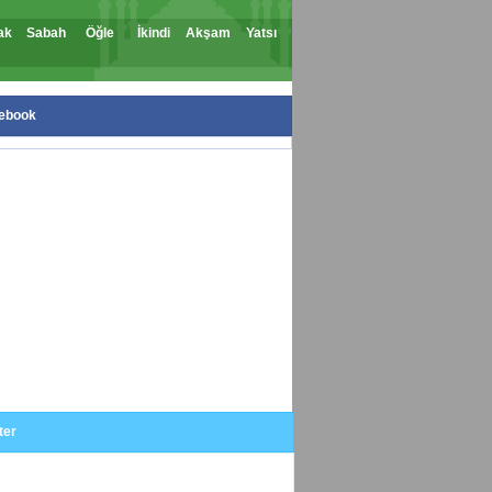
ak
Sabah
Öğle
İkindi
Akşam
Yatsı
ebook
ter