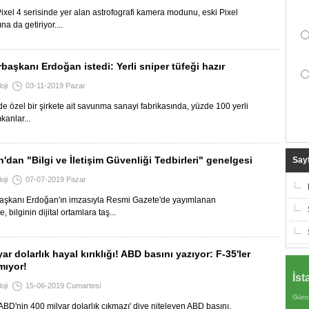
ixel 4 serisinde yer alan astrofografi kamera modunu, eski Pixel
ına da getiriyor....
aşkanı Erdoğan istedi: Yerli sniper tüfeği hazır
oji
03-11-2019 Pazar
'de özel bir şirkete ait savunma sanayi fabrikasında, yüzde 100 yerli
mkanlar...
'dan "Bilgi ve İletişim Güvenliği Tedbirleri" genelgesi
Sayf
oji
07-07-2019 Pazar
şkanı Erdoğan'ın imzasıyla Resmi Gazete'de yayımlanan
 bilginin dijital ortamlara taş...
ar dolarlık hayal kırıklığı! ABD basını yazıyor: F-35'ler
mıyor!
İst
oji
15-06-2019 Cumartesi
Günc
 'ABD'nin 400 milyar dolarlık çıkmazı' diye niteleyen ABD basını,