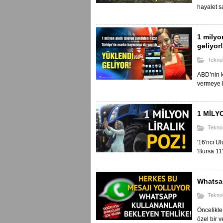
hayalet s
1 milyo
geliyor!
Teknol
ABD’nin k
vermeye h
1 MİLY
Teknol
'16'ncı Ul
'Bursa 11'i
Whatsap
Teknol
Öncelikl
özel bir v