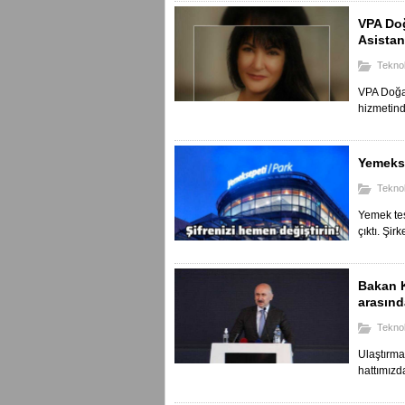
VPA Doğ
Asistan
Teknol
VPA Doğan
hizmetind
Yemekse
Teknol
Yemek tes
çıktı. Şirk
Bakan K
arasınd
Teknol
Ulaştırma
hattımızda