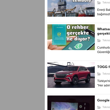
Teknol
Enerji Ba
bağımsızlı
Whatsap
gerçekt
Teknol
Cumhurbaş
Güvenliği.
TOGG fa
Teknol
Türkiye'n
"Her adım 
Google 
Teknol