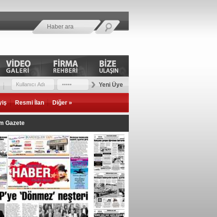
Yeni Üye
yiş
Resmi İlan
Diğer »
im Gazete
oloji