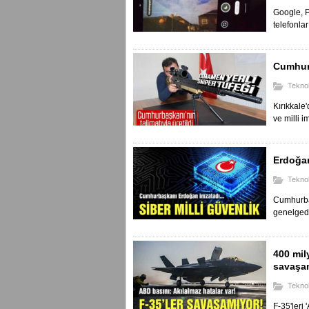
Google, P
telefonlar
Cumhurb
Teknol
Kırıkkale
ve milli i
Erdoğan
Teknol
Cumhurba
genelgede,
400 mily
savaşa
Teknol
F-35'leri