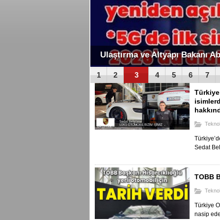
ürk'e açıklamalar
DEMİR MEDYA ORGANİZASYON
1
2
3
4
5
6
7
Türkiye
isimler
hakkınd
Teknol
Türkiye’d
Sedat Bel
TOBB Ba
Teknol
Türkiye O
nasip ede