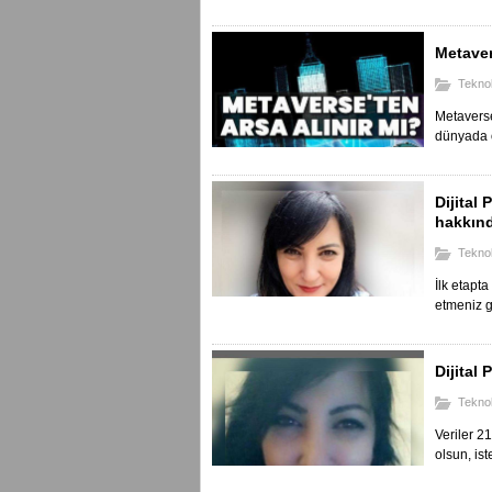
Metaver
Teknol
Metavers
dünyada o
Dijital
hakkınd
Teknol
İlk etapt
etmeniz g
Dijital
Teknol
Veriler 21
olsun, ist