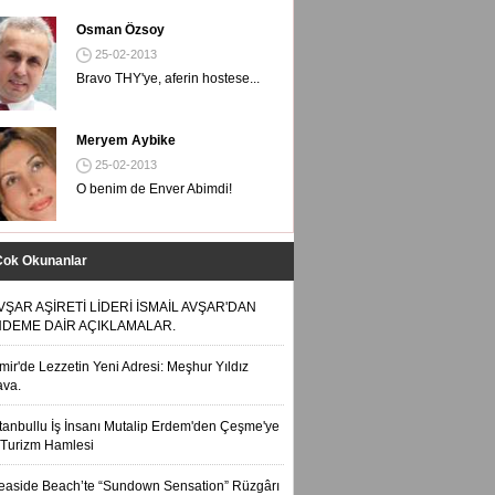
Osman Özsoy
25-02-2013
Bravo THY'ye, aferin hostese...
Meryem Aybike
25-02-2013
O benim de Enver Abimdi!
Çok Okunanlar
VŞAR AŞİRETİ LİDERİ İSMAİL AVŞAR'DAN
DEME DAİR AÇIKLAMALAR.
zmir'de Lezzetin Yeni Adresi: Meşhur Yıldız
ava.
stanbullu İş İnsanı Mutalip Erdem'den Çeşme'ye
Turizm Hamlesi
easide Beach’te “Sundown Sensation” Rüzgârı