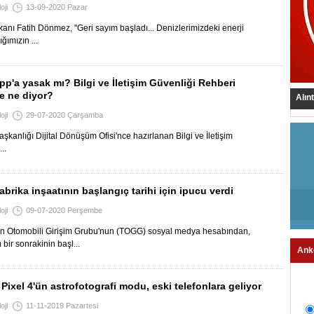
oji
13-09-2020 Pazar
kanı Fatih Dönmez, "Geri sayım başladı... Denizlerimizdeki enerji
ğımızın ...
p'a yasak mı? Bilgi ve İletişim Güvenliği Rehberi
e ne diyor?
Alın
oji
29-07-2020 Çarşamba
kanlığı Dijital Dönüşüm Ofisi'nce hazırlanan Bilgi ve İletişim
..
brika inşaatının başlangıç tarihi için ipucu verdi
oji
09-07-2020 Perşembe
in Otomobili Girişim Grubu'nun (TOGG) sosyal medya hesabından,
bir sonrakinin başl...
Ank
Pixel 4'ün astrofotografi modu, eski telefonlara geliyor
oji
11-11-2019 Pazartesi