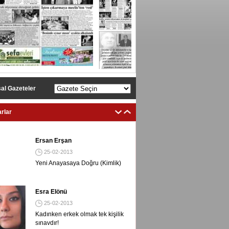
DEMİR MEDYA GETİRDİĞİ TEKNOLOJİ ORGANİZASYON
SANATLARIYLA GÜNDEME DAMGA VURUYOR..
al Gazeteler
rlar
Ersan Erşan
25-02-2013
Yeni Anayasaya Doğru (Kimlik)
Esra Elönü
25-02-2013
Kadınken erkek olmak tek kişilik
sınavdır!