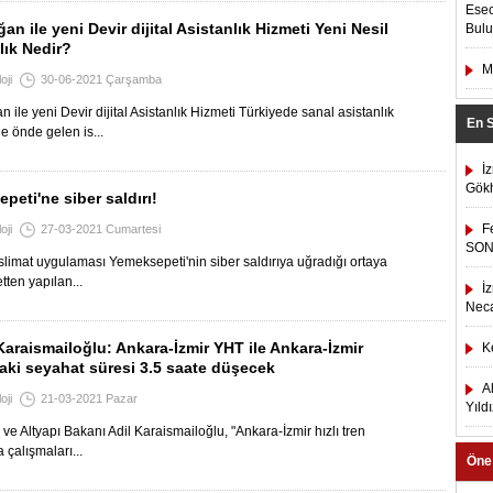
Esec
an ile yeni Devir dijital Asistanlık Hizmeti Yeni Nesil
Bulu
lık Nedir?
M
oji
30-06-2021 Çarşamba
 ile yeni Devir dijital Asistanlık Hizmeti Türkiyede sanal asistanlık
En 
e önde gelen is...
İ
Gökh
peti'ne siber saldırı!
F
oji
27-03-2021 Cumartesi
SON
limat uygulaması Yemeksepeti'nin siber saldırıya uğradığı ortaya
etten yapılan...
İ
Neca
araismailoğlu: Ankara-İzmir YHT ile Ankara-İzmir
K
aki seyahat süresi 3.5 saate düşecek
A
oji
21-03-2021 Pazar
Yıld
 ve Altyapı Bakanı Adil Karaismailoğlu, "Ankara-İzmir hızlı tren
 çalışmaları...
Öne