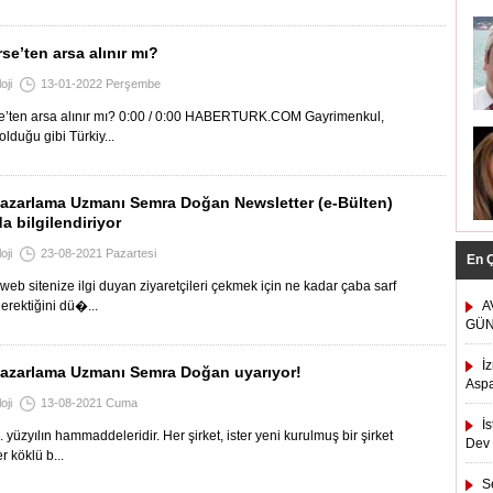
se’ten arsa alınır mı?
oji
13-01-2022 Perşembe
e’ten arsa alınır mı? 0:00 / 0:00 HABERTURK.COM Gayrimenkul,
lduğu gibi Türkiy...
 Pazarlama Uzmanı Semra Doğan Newsletter (e-Bülten)
a bilgilendiriyor
oji
23-08-2021 Pazartesi
En 
a web sitenize ilgi duyan ziyaretçileri çekmek için ne kadar çaba sarf
erektiğini dü�...
A
GÜN
İ
 Pazarlama Uzmanı Semra Doğan uyarıyor!
Asp
oji
13-08-2021 Cuma
İ
. yüzyılın hammaddeleridir. Her şirket, ister yeni kurulmuş bir şirket
Dev 
er köklü b...
S