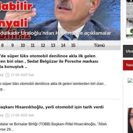
 VE SAHNE SANATLARI BİZİM İŞİMİZ!
8
9
10
11
12
13
14
15
Tümü
Ulus
’de süper lüks otomobil denilince akla ilk gelen
den biri olan , Sedat Belgüzar ile Porsche markası
Yaza
a konuştuk ..
oji
17-05-2022 Salı
e süper lüks otomobil denilince akla ilk gelen isimlerden biri olan ,
g...
şkanı Hisarcıklıoğlu, yerli otomobil için tarih verdi
oji
17-05-2022 Salı
dalar ve Borsalar Birliği (TOBB) Başkanı Rifat Hisarcıklıoğlu, "Allah
rse 29...