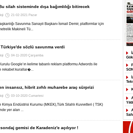
Bu silah sisteminde dışa bağımlılığı bitirecek
oji
21-02-2021 Pazar
kanlığı Savunma Sanayii Başkanı İsmail Demir, platformlar için
etrelik Makineli Tü...
Türkiye'de sözlü savunma verdi
oji
04-11-2020 Çarşamba
Gök
urulu Google’ın kelime tabanlı reklam platformu Adwords ile
e rekabet kurallar�...
SO
Tek
n insansız, hibrit zırhlı muharebe araç sürprizi
oji
03-10-2020 Cumartesi
Yıld
 Kimya Endüstrisi Kurumu (MKEK),Türk Silahlı Kuvvetleri ( TSK)
nde yer alan ...
Saha
sondaj gemisi de Karadeniz'e açılıyor !