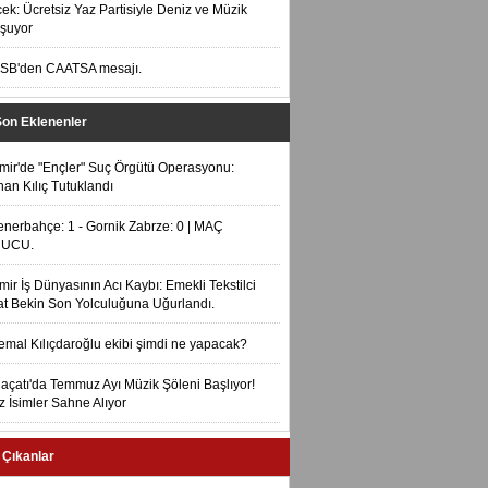
ek: Ücretsiz Yaz Partisiyle Deniz ve Müzik
şuyor
SB'den CAATSA mesajı.
Son Eklenenler
zmir'de "Ençler" Suç Örgütü Operasyonu:
an Kılıç Tutuklandı
enerbahçe: 1 - Gornik Zabrze: 0 | MAÇ
UCU.
zmir İş Dünyasının Acı Kaybı: Emekli Tekstilci
t Bekin Son Yolculuğuna Uğurlandı.
emal Kılıçdaroğlu ekibi şimdi ne yapacak?
laçatı'da Temmuz Ayı Müzik Şöleni Başlıyor!
ız İsimler Sahne Alıyor
 Çıkanlar