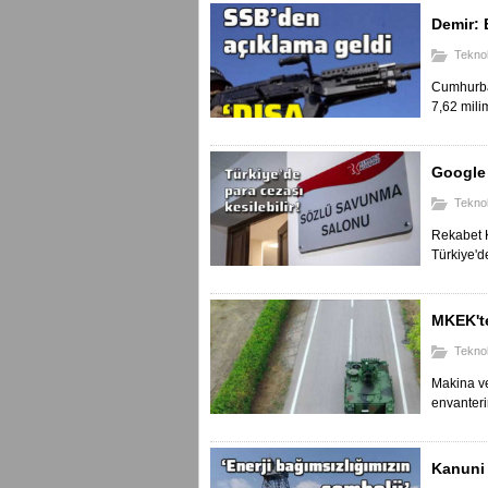
Demir: 
Teknol
Cumhurbaş
7,62 milim
Google 
Teknol
Rekabet K
Türkiye'd
MKEK'te
Teknol
Makina ve
envanteri
Kanuni 